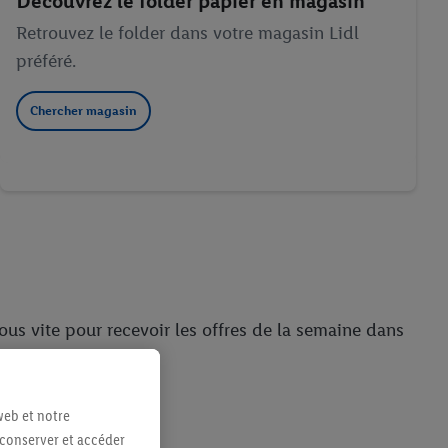
Découvrez le folder papier en magasin
Retrouvez le folder dans votre magasin Lidl
préféré.
Chercher magasin
us vite pour recevoir les offres de la semaine dans
 aux meilleurs prix.
web et notre
 conserver et accéder