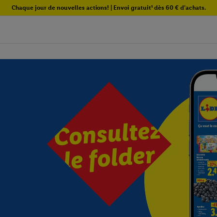
Chaque jour de nouvelles actions! | Envoi gratuit¹ dès 60 € d'achats.