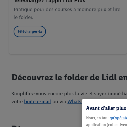
Téléchargez l’appli Lidl Plus
Pratique pour des courses à moindre prix et lire
le folder.
Télécharger-la
Découvrez le folder de Lidl en
Simplifiez-vous encore plus la vie et soyez immédia
votre
boîte e-mail
ou via
WhatsApp
. Vous pouvez ai
Avant d'aller plu
Nous, en tant
qu’opérate
application (collective