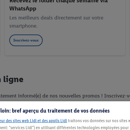
Recevez le folder chaque semaine via
WhatsApp
Les meilleurs deals directement sur votre
smartphone.
Inscrivez-vous
 ligne
tement informé(e) de nos nouvelles promos ! Inscrivez-vo
nsi consulter le folder à tout moment et faire vos courses
s loin: bref aperçu du traitement de vos données
ur des sites web Lidl et des applis Lidl
traitons vos données sur nos sites 
ment: "services Lidl") en utilisant différentes technologies employées pour