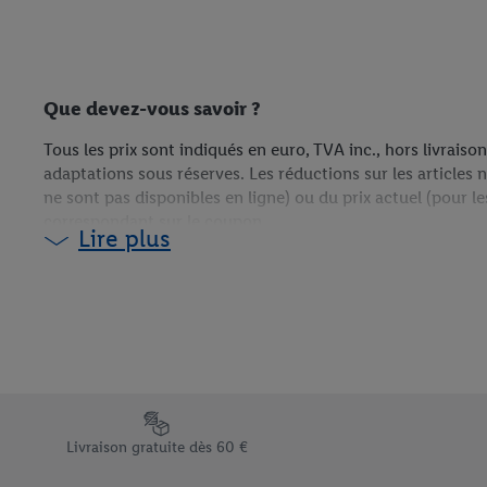
Que devez-vous savoir ?
Tous les prix sont indiqués en euro, TVA inc., hors livraiso
adaptations sous réserves. Les réductions sur les articles n
ne sont pas disponibles en ligne) ou du prix actuel (pour le
correspondant sur le coupon.
Lire plus
¹La livraison gratuite n’est pas d’application pour les col
supplément XL est facturé pour la livraison de votre colis,
Élément du pied de page avec les différents arguments de vent
Livraison gratuite dès 60 €