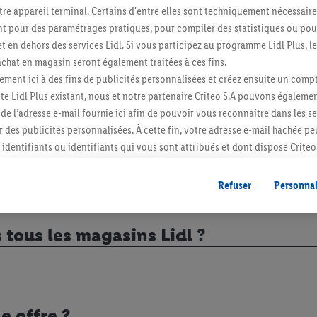
quemment posées
re appareil terminal. Certains d'entre elles sont techniquement nécessaire
 pour des paramétrages pratiques, pour compiler des statistiques ou pour
t en dehors des services Lidl. Si vous participez au programme Lidl Plus, l
hat en magasin seront également traitées à ces fins.
es ?
ment ici à des fins de publicités personnalisées et créez ensuite un compt
e Lidl Plus existant, nous et notre partenaire Criteo S.A pouvons égalemen
r de l’adresse e-mail fournie ici afin de pouvoir vous reconnaître dans les s
er des publicités personnalisées. À cette fin, votre adresse e-mail hachée p
identifiants ou identifiants qui vous sont attribués et dont dispose Criteo 
cord, les publicités liées au reciblage, c’est-à-dire des publicités pour de
ntérêt (par exemple en plaçant le produit dans un panier d’un webshop mai
Refuser
Personnal
nt être affichées sur plusieurs apppareils et plusieurs services de Lidl si 
dl peuvent vous être attribués en utilisant votre adresse e-mail hachée et, l
 tous les magasins Lidl ?
s dont dispose Criteo S.A.
vous pouvez autoriser des finalités individuelles et trouver de plus amples
.
r », vous pouvez autoriser uniquement l’utilisation des technologies néces
risez tous les traitements pour toutes les finalités susmentionnées. Vous t
e offre ?
rée de conservation des données et votre droit de révoquer votre consent