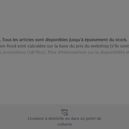
n. Tous les articles sont disponibles jusqu’à épuisement du stock. 
on-food sont calculées sur la base du prix du webshop (s’ils sont 
s promotions Lidl Plus). Plus d'informations sur la disponibilité e
is volumineux, pour lesquels un supplément XL est facturé, mais co
 il est repris dans votre panier et dans l’aperçu de votre command
e uniques de Lidl.be
Livraison à domicile ou dans un point de
collecte