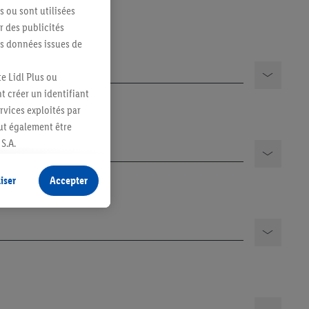
s ou sont utilisées
 des publicités
es données issues de
e Lidl Plus ou
t créer un identifiant
ervices exploités par
eut également être
S.A.
s produits pour lesquels
s sans procéder à
iser
Accepter
plusieurs terminaux ou
e cas échéant, d’autres
 informations sur le
saires. En cliquant sur
rouverez de plus amples
ement à tout moment