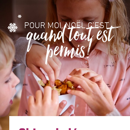
quand tout est
POUR MOI, NOËL C’EST...
permis!