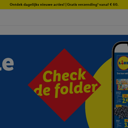
Ontdek dagelijks nieuwe acties! | Gratis verzending¹ vanaf € 60.