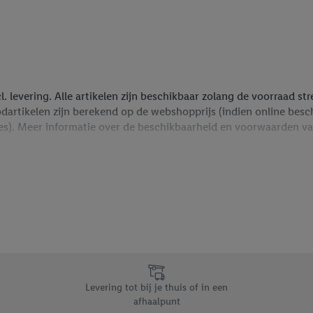
cl. levering. Alle artikelen zijn beschikbaar zolang de voorraad s
rtikelen zijn berekend op de webshopprijs (indien online beschik
ties). Meer informatie over de beschikbaarheid en voorwaarden va
ng van grote pakketten waarvoor een XL-toeslag aangerekend wor
n je pakket, zie je die in je winkelmand en in je besteloverzicht.
Levering tot bij je thuis of in een
afhaalpunt