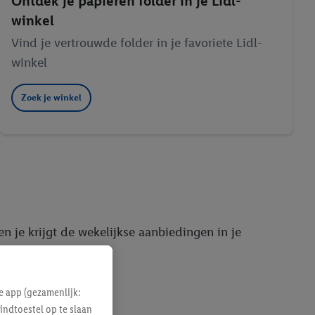
Ontdek je papieren folder in je Lidl-
winkel
Vind je vertrouwde folder in je favoriete Lidl-
winkel
Zoek je winkel
n je krijgt de wekelijkse aanbiedingen in je
en doen.
e app (gezamenlijk:
indtoestel op te slaan