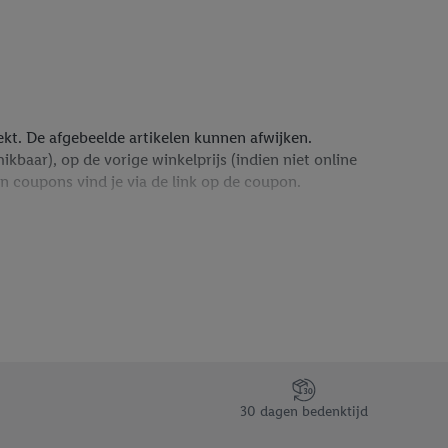
trekt. De afgebeelde artikelen kunnen afwijken.
baar), op de vorige winkelprijs (indien niet online
n coupons vind je via de link op de coupon.
dt maar scheldt enkel de standaard verzendkosten kwijt.
30 dagen bedenktijd