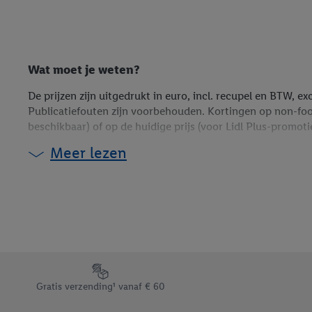
Wat moet je weten?
De prijzen zijn uitgedrukt in euro, incl. recupel en BTW, ex
Publicatiefouten zijn voorbehouden. Kortingen op non-fooda
beschikbaar) of op de huidige prijs (voor Lidl Plus-promo
Meer lezen
¹De gratis verzending is niet van toepassing op de leveri
Als er een XL-toeslag aangerekend wordt voor de levering va
Footerelement met de verschillende USPs van Lidl.be
Gratis verzending¹ vanaf € 60