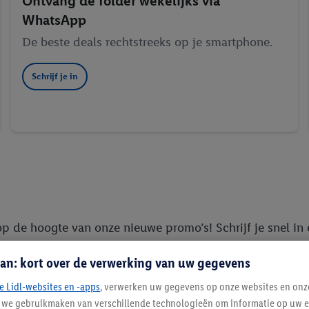
Ontvang de folder wekelijks via
WhatsApp
De beste deals rechtstreeks op je smartphone.
Schrijf je in
p de hoogte van onze nieuwe promo’s! Schrijf je snel in e
en overal beschikbaar en kan je nog goedkoper boodschapp
an: kort over de verwerking van uw gegevens
e Lidl-websites en -apps
, verwerken uw gegevens op onze websites en onz
j we gebruikmaken van verschillende technologieën om informatie op uw e