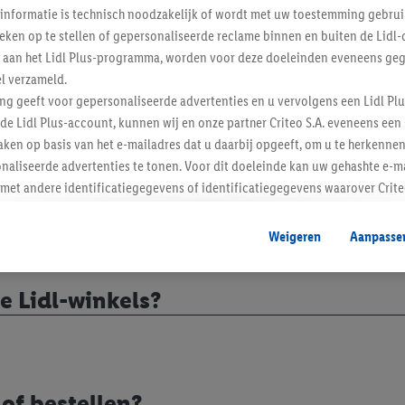
 vragen
informatie is technisch noodzakelijk of wordt met uw toestemming gebrui
tieken op te stellen of gepersonaliseerde reclame binnen en buiten de Lidl-
t aan het Lidl Plus-programma, worden voor deze doeleinden eveneens ge
l verzameld.
ldig?
ing geeft voor gepersonaliseerde advertenties en u vervolgens een Lidl P
de Lidl Plus-account, kunnen wij en onze partner Criteo S.A. eveneens een 
ken op basis van het e-mailadres dat u daarbij opgeeft, om u te herkennen
naliseerde advertenties te tonen. Voor dit doeleinde kan uw gehashte e-m
t andere identificatiegegevens of identificatiegegevens waarover Criteo
en.
aat, kunnen advertenties in het kader van retargeting, d.w.z. advertenties
Weigeren
Aanpasse
nd (bijvoorbeeld door het product in de webshop aan uw winkelmandje toe 
verschillende apparaten en verschillende Lidl-diensten worden weergegeve
e Lidl-winkels?
adres en eventuele andere identificatiegegevens/identificatiegegevens wa
dapparaten of Lidl-diensten aan u kunnen worden toegewezen.
 u individuele doeleinden toestaan en meer informatie vinden over de ge
likken, kunt u alleen het gebruik van de noodzakelijke technologieën toes
, stemt u in met alle verwerkingen voor alle bovengenoemde doeleinden. M
of bestellen?
mijn van de gegevens en uw recht om uw toestemming te allen tijde met