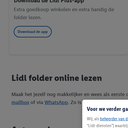
Download de Lidl Plus-app
Extra goedkoop winkelen en extra handig de
folder lezen.
Download de app
Lidl folder online lezen
Maak het jezelf nog makkelijker en wees als eerste o
mailbox
of via
WhatsApp
. Zo is de folder altijd 
Voor we verder ga
Wij, als
beheerder van d
“Lidl-diensten”) waarbi