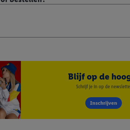
ndt u in onze
privacyverklaring
.
Je vindt het impressum hier.
Blijf op de hoo
Schrijf je in op de newslette
Inschrijven