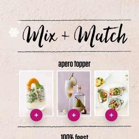
Mix + Match
apero topper
100% feest