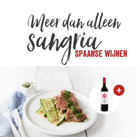
Meer dan
alleen
sangria
SPAANSE WIJNEN